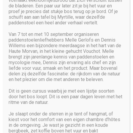
volmaakt eekhoorntjesbrood dat zich verschuilt tussen
Restaurant Gallery
de bladeren. Een paar uur later zit je bij het vuur en
proef je precies dat stukje bos terug op je bord. Of je
schuift aan aan tafel bij Myrtille, waar dezelfde
paddenstoel een heel ander verhaal vertelt.
Van 7 tot en met 10 september organiseren
paddenstoelenliefhebbers Melle Gerlofs en Dennis
ALL
FOOD
RECIPES
RESTAURANT
СOF
Willems een bijzondere meerdaagse in het hart van de
Haute Morvan, in het kleine gehucht Vouchot. Melle
brengt zijn jarenlange kennis van paddenstoelen en
mycologie mee, Dennis zijn ervaring als chef en zijn
liefde voor vuur, smaak en het product. Maar bovenal
delen zij dezelfde fascinatie: de rijkdom van de natuur
en het plezier om die met anderen te beleven.
Dit is geen cursus waarbij je met een lijstje soorten
door het bos loopt. Dit is een paar dagen leven met het
ritme van de natuur.
Je slaapt onder de sterren in je tent of hangmat, of
kiest voor het comfort van een eigen chambre d’hôtes
in de omgeving. Je wast je gezicht in een koude
bergbeek, zet koffie boven het vuur en bakt