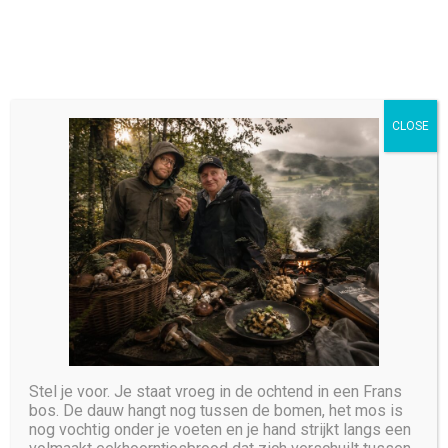
CLOSE
Portfolio Masonry 2
HOME
PORTFOLIO MASONRY 2
Stel je voor. Je staat vroeg in de ochtend in een Frans
bos. De dauw hangt nog tussen de bomen, het mos is
Always Great
nog vochtig onder je voeten en je hand strijkt langs een