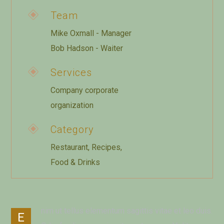
Team
Mike Oxmall - Manager
Bob Hadson - Waiter
Services
Company corporate
organization
Category
Restaurant, Recipes,
Food & Drinks
nim ut tellus elementum sagittis vitae et leo duis.
E