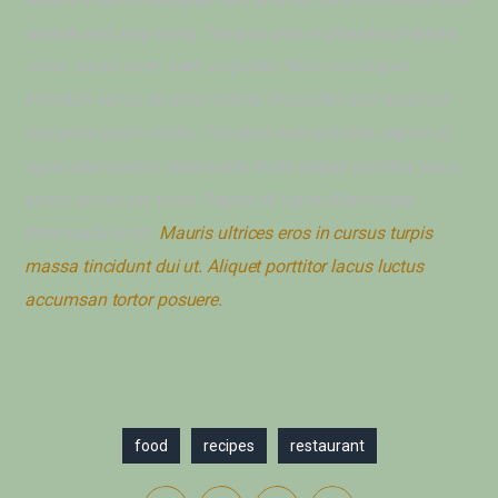
aenean sed adipiscing. Tempus urna et pharetra pharetra.
Justo donec enim diam vulputate. Nunc consequat
interdum varius sit amet mattis. Imperdiet sed euismod
nisi porta lorem mollis. Tincidunt nunc pulvinar sapien et
ligula ullamcorper malesuada. Nulla aliquet porttitor lacus
luctus accumsan tortor. Sapien et ligula ullamcorper
malesuada proin.
Mauris ultrices eros in cursus turpis
massa tincidunt dui ut. Aliquet porttitor lacus luctus
accumsan tortor posuere.
food
recipes
restaurant