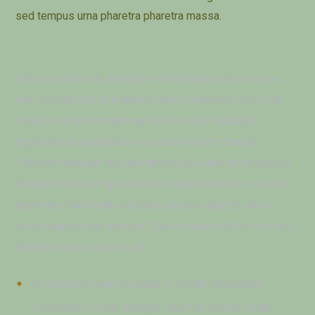
sed tempus urna pharetra pharetra massa.
Tristique risus nec feugiat in fermentum posuere urna
nec. Suscipit tellus mauris a diam maecenas sed. Urna
molestie at elementum eu facilisis sed. Vulputate
dignissim suspendisse in est ante in nibh mauris.
Praesent semper feugiat nibh sed pulvinar proin gravida
hendrerit lectus. Imperdiet proin fermentum leo vel orci
porta non. Sollicitudin aliquam ultrices sagittis orci a
scelerisque purus semper. Cras pulvinar mattis nunc sed
blandit libero volutpat sed.
In aliquam sem fringilla ut morbi tincidunt.
Convallis a cras semper auctor neque vitae