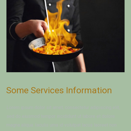
Some Services Information
Lorem ipsum dolor sit amet, consectetur adipiscing elit,
sed do eiusmod tempor incididunt ut labore et dolore
magna aliqua. Iaculis urna id volutpat lacus laoreet non