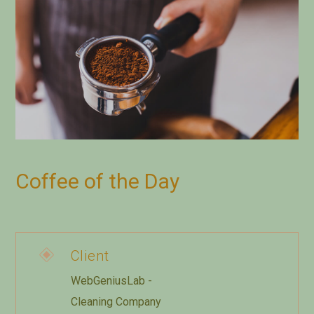
Coffee of the Day
Client
WebGeniusLab -
Cleaning Company