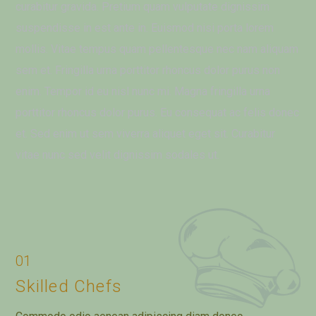
curabitur gravida. Pretium quam vulputate dignissim
suspendisse in est ante in. Euismod nisi porta lorem
mollis. Vitae tempus quam pellentesque nec nam aliquam
sem et. Fringilla urna porttitor rhoncus dolor purus non
enim. Tempor id eu nisl nunc mi. Magna fringilla urna
porttitor rhoncus dolor purus. Eu consequat ac felis donec
et. Sed enim ut sem viverra aliquet eget sit. Curabitur
vitae nunc sed velit dignissim sodales ut.
01
Skilled Chefs