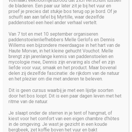
volmaakt eekhoorntjesbrood dat zich verschuilt tussen
de bladeren. Een paar uur later zit je bij het vuur en
proef je precies dat stukje bos terug op je bord. Of je
schuift aan aan tafel bij Myrtille, waar dezelfde
paddenstoel een heel ander verhaal vertelt.
Copyright © 2025 SilentBot. All Rights Reserved
Van 7 tot en met 10 september organiseren
paddenstoelenliefhebbers Melle Gerlofs en Dennis
Willems een bijzondere meerdaagse in het hart van de
Haute Morvan, in het kleine gehucht Vouchot. Melle
brengt zijn jarenlange kennis van paddenstoelen en
mycologie mee, Dennis zijn ervaring als chef en zijn
liefde voor vuur, smaak en het product. Maar bovenal
delen zij dezelfde fascinatie: de rijkdom van de natuur
en het plezier om die met anderen te beleven.
Dit is geen cursus waarbij je met een lijstje soorten
door het bos loopt. Dit is een paar dagen leven met het
ritme van de natuur.
Je slaapt onder de sterren in je tent of hangmat, of
kiest voor het comfort van een eigen chambre d’hôtes
in de omgeving. Je wast je gezicht in een koude
Dutch
bergbeek, zet koffie boven het vuur en bakt