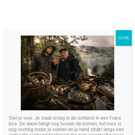
CLOSE
Ticket Details
HOME
TICKET DETAILS
Stel je voor. Je staat vroeg in de ochtend in een Frans
bos. De dauw hangt nog tussen de bomen, het mos is
nog vochtig onder je voeten en je hand strijkt langs een
No order ID was specified.