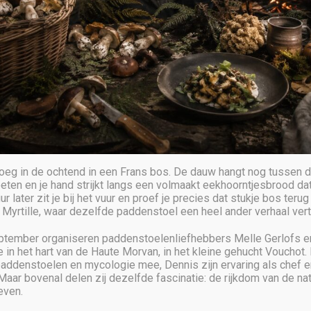
 vroeg in de ochtend in een Frans bos. De dauw hangt nog tussen
eten en je hand strijkt langs een volmaakt eekhoorntjesbrood dat
r later zit je bij het vuur en proef je precies dat stukje bos terug 
ij Myrtille, waar dezelfde paddenstoel een heel ander verhaal vert
eptember organiseren paddenstoelenliefhebbers Melle Gerlofs 
in het hart van de Haute Morvan, in het kleine gehucht Vouchot. 
addenstoelen en mycologie mee, Dennis zijn ervaring als chef en 
Maar bovenal delen zij dezelfde fascinatie: de rijkdom van de na
even.