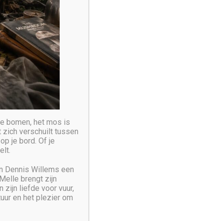
 de bomen, het mos is
 zich verschuilt tussen
op je bord. Of je
elt.
en Dennis Willems een
Melle brengt zijn
zijn liefde voor vuur,
tuur en het plezier om