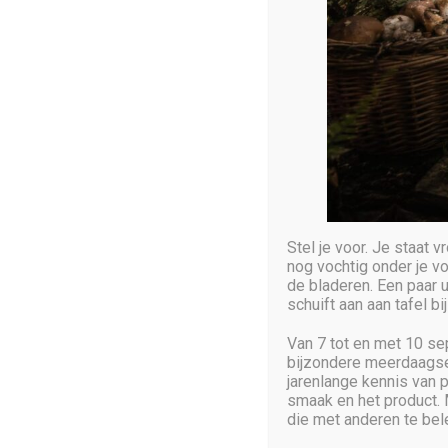
Copyright © 2025 SilentBot. All Rights Reserved
Stel je voor. Je staat
nog vochtig onder je vo
de bladeren. Een paar uu
schuift aan aan tafel b
Van 7 tot en met 10 s
bijzondere meerdaagse 
jarenlange kennis van p
smaak en het product. 
die met anderen te bel