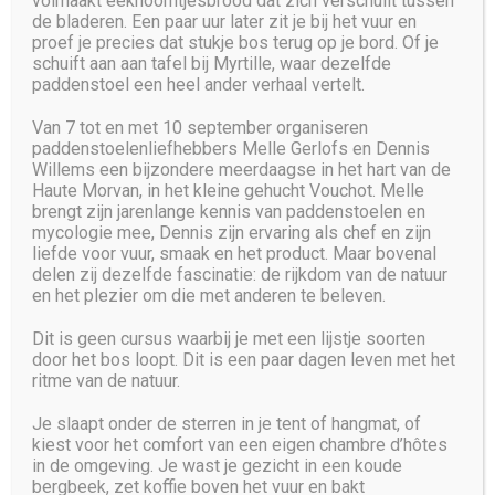
volmaakt eekhoorntjesbrood dat zich verschuilt tussen
de bladeren. Een paar uur later zit je bij het vuur en
Copyright © 2025 SilentBot. All Rights Reserved
proef je precies dat stukje bos terug op je bord. Of je
schuift aan aan tafel bij Myrtille, waar dezelfde
paddenstoel een heel ander verhaal vertelt.
Van 7 tot en met 10 september organiseren
paddenstoelenliefhebbers Melle Gerlofs en Dennis
Willems een bijzondere meerdaagse in het hart van de
Haute Morvan, in het kleine gehucht Vouchot. Melle
brengt zijn jarenlange kennis van paddenstoelen en
mycologie mee, Dennis zijn ervaring als chef en zijn
liefde voor vuur, smaak en het product. Maar bovenal
delen zij dezelfde fascinatie: de rijkdom van de natuur
en het plezier om die met anderen te beleven.
Dit is geen cursus waarbij je met een lijstje soorten
door het bos loopt. Dit is een paar dagen leven met het
ritme van de natuur.
Je slaapt onder de sterren in je tent of hangmat, of
kiest voor het comfort van een eigen chambre d’hôtes
in de omgeving. Je wast je gezicht in een koude
Dutch
bergbeek, zet koffie boven het vuur en bakt