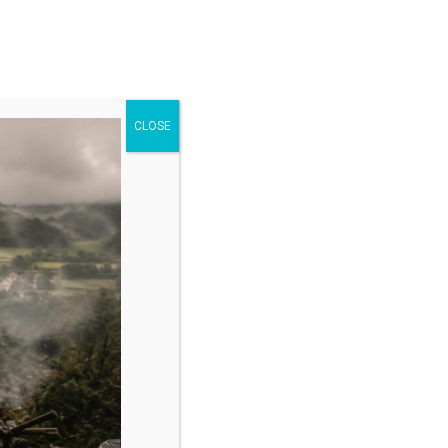
BO
Get in touch
CLOSE
oît
ntagne