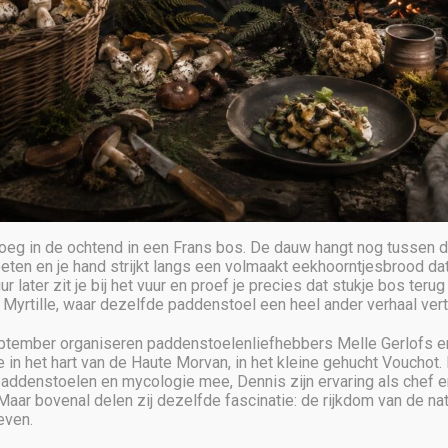
Chef of Restau
Wherever we are, we be
world requires interdep
reveals to us.
 vroeg in de ochtend in een Frans bos. De dauw hangt nog tussen
eten en je hand strijkt langs een volmaakt eekhoorntjesbrood dat
r later zit je bij het vuur en proef je precies dat stukje bos terug 
My Awards
ij Myrtille, waar dezelfde paddenstoel een heel ander verhaal vert
eptember organiseren paddenstoelenliefhebbers Melle Gerlofs 
Gourmand Cook Award
in het hart van de Haute Morvan, in het kleine gehucht Vouchot. 
addenstoelen en mycologie mee, Dennis zijn ervaring als chef en 
World Drink Culture 20
Maar bovenal delen zij dezelfde fascinatie: de rijkdom van de na
even.
World Food Culture 20