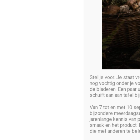
Stel je voor. Je staat
nog vochtig onder je vo
de bladeren. Een paar uu
schuift aan aan tafel b
Van 7 tot en met 10 s
bijzondere meerdaagse 
jarenlange kennis van p
smaak en het product. 
die met anderen te bel