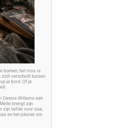
rant
long to a food community, our presence in the
endency. This is what direct contact with the Earth
 de bomen, het mos is
 zich verschuilt tussen
op je bord. Of je
Contact Me
elt.
en Dennis Willems een
EMAIL
:
benoit@mail.com
s
Melle brengt zijn
zijn liefde voor vuur,
PHONE
:
+33 125 15 26 36
20
tuur en het plezier om
20