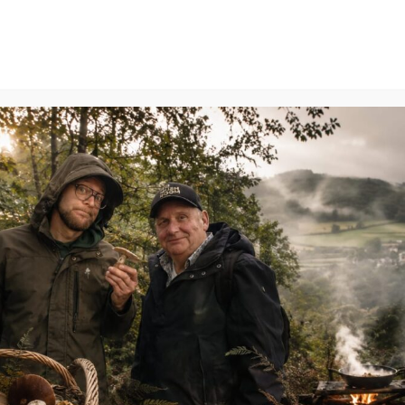
A
HOME
AGENDA
OVER ONS
CONTACT
Ben
Mo