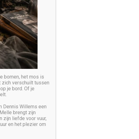
 de bomen, het mos is
 zich verschuilt tussen
op je bord. Of je
elt.
en Dennis Willems een
Melle brengt zijn
zijn liefde voor vuur,
tuur en het plezier om