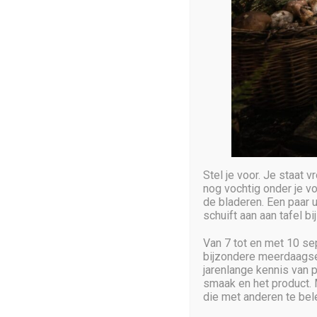
Copyright © 2025 SilentBot. All Rights Reserved
Stel je voor. Je staat
nog vochtig onder je vo
de bladeren. Een paar uu
schuift aan aan tafel b
Van 7 tot en met 10 s
bijzondere meerdaagse 
jarenlange kennis van p
smaak en het product. 
die met anderen te bel