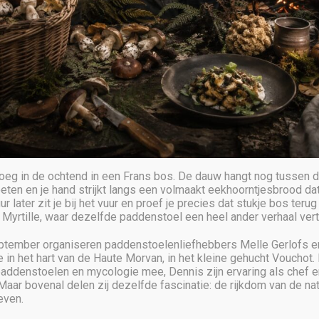
 vroeg in de ochtend in een Frans bos. De dauw hangt nog tussen
eten en je hand strijkt langs een volmaakt eekhoorntjesbrood dat
r later zit je bij het vuur en proef je precies dat stukje bos terug 
ij Myrtille, waar dezelfde paddenstoel een heel ander verhaal vert
eptember organiseren paddenstoelenliefhebbers Melle Gerlofs 
in het hart van de Haute Morvan, in het kleine gehucht Vouchot. 
addenstoelen en mycologie mee, Dennis zijn ervaring als chef en 
Maar bovenal delen zij dezelfde fascinatie: de rijkdom van de na
even.